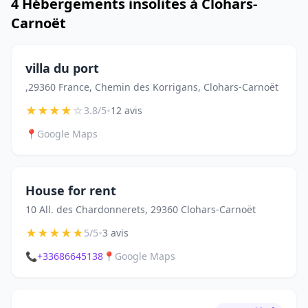
4 Hébergements insolites à Clohars-
Carnoët
villa du port
,29360 France, Chemin des Korrigans, Clohars-Carnoët
★
★
★
★
☆
•
3.8/5
12 avis
📍
Google Maps
House for rent
10 All. des Chardonnerets, 29360 Clohars-Carnoët
★
★
★
★
★
•
5/5
3 avis
📞
+33686645138
📍
Google Maps