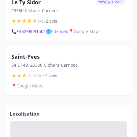
Le Ty Sidor
www.ty-sidor.fr
29360 Clohars-Carnoët
★
★
★
★
★
•
5/5
2 avis
📞
+33298091501
🌐
Site web
📍
Google Maps
Saint-Yves
84 D149, 29360 Clohars-Carnoët
★
★
★
☆
☆
•
3/5
1 avis
📍
Google Maps
Localisation