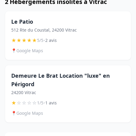
2 Hébergements insolites à Vitrac
Le Patio
512 Rte du Coustal, 24200 Vitrac
★
★
★
★
★
•
5/5
2 avis
📍
Google Maps
Demeure Le Brat Location "luxe" en
Périgord
24200 Vitrac
★
☆
☆
☆
☆
•
1/5
1 avis
📍
Google Maps