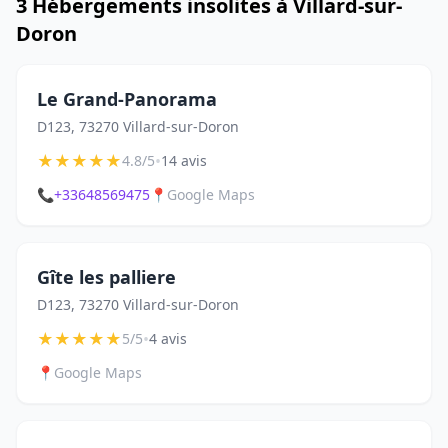
3 Hébergements insolites à Villard-sur-
Doron
Le Grand-Panorama
D123, 73270 Villard-sur-Doron
★
★
★
★
★
•
4.8/5
14 avis
📞
+33648569475
📍
Google Maps
Gîte les palliere
D123, 73270 Villard-sur-Doron
★
★
★
★
★
•
5/5
4 avis
📍
Google Maps