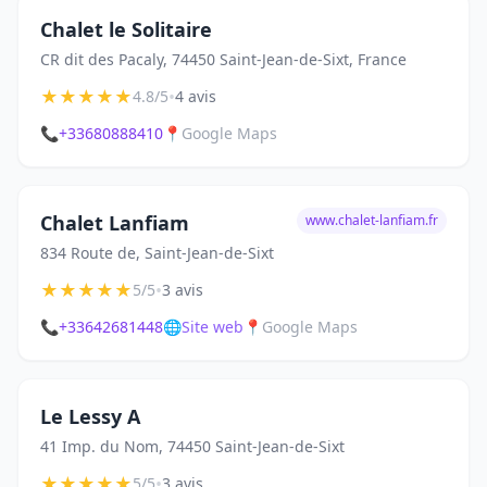
Chalet le Solitaire
CR dit des Pacaly, 74450 Saint-Jean-de-Sixt, France
★
★
★
★
★
•
4.8/5
4 avis
📞
+33680888410
📍
Google Maps
Chalet Lanfiam
www.chalet-lanfiam.fr
834 Route de, Saint-Jean-de-Sixt
★
★
★
★
★
•
5/5
3 avis
📞
+33642681448
🌐
Site web
📍
Google Maps
Le Lessy A
41 Imp. du Nom, 74450 Saint-Jean-de-Sixt
★
★
★
★
★
•
5/5
3 avis