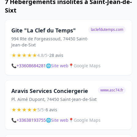
7 Hébergements insolites à Saint-Jean-de-
Sixt
Gite "La Clef du Temps"
laclefdutemps.com
994 Rte de Forgeassoud, 74450 Saint-
Jean-de-Sixt
★
★
★
★
★
•
4.8/5
28 avis
📞
+33608684281
🌐
Site web
📍
Google Maps
Aravis Services Conciergerie
www.asc74.fr
Pl. Aimé Dupont, 74450 Saint-Jean-de-Sixt
★
★
★
★
★
•
5/5
6 avis
📞
+33638193755
🌐
Site web
📍
Google Maps