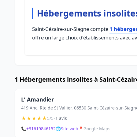
Hébergements insolites
Saint-Cézaire-sur-Siagne compte
1 hébergem
offre un large choix d'établissements avec avi
1 Hébergements insolites à Saint-Cézair
L' Amandier
419 Anc. Rte de St Vallier, 06530 Saint-Cézaire-sur-Siagn
★
★
★
★
★
•
5/5
1 avis
📞
+31619846152
🌐
Site web
📍
Google Maps