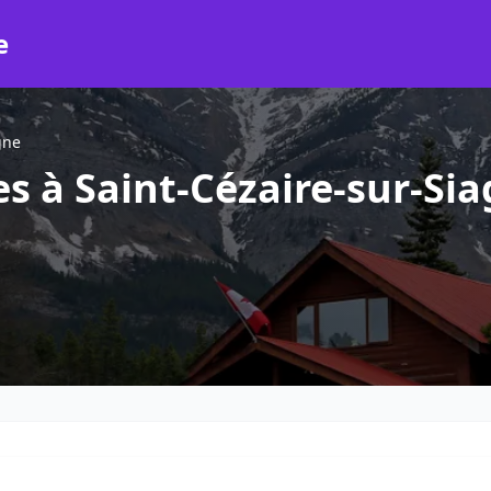
e
gne
s à Saint-Cézaire-sur-Si