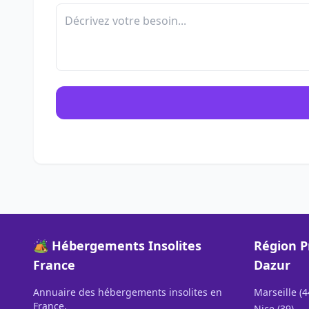
🏕️ Hébergements Insolites
Région P
France
Dazur
Annuaire des hébergements insolites en
Marseille (4
France.
Nice (39)