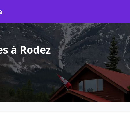
e
es à Rodez