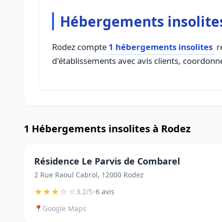
Hébergements insolite
Rodez compte
1 hébergements insolites
ré
d'établissements avec avis clients, coordonné
1 Hébergements insolites à Rodez
Résidence Le Parvis de Combarel
2 Rue Raoul Cabrol, 12000 Rodez
★
★
★
☆
☆
•
3.2/5
6 avis
📍
Google Maps