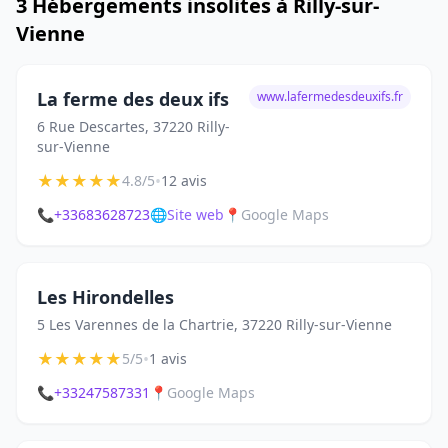
3 Hébergements insolites à Rilly-sur-
Vienne
La ferme des deux ifs
www.lafermedesdeuxifs.fr
6 Rue Descartes, 37220 Rilly-
sur-Vienne
★
★
★
★
★
•
4.8/5
12 avis
📞
+33683628723
🌐
Site web
📍
Google Maps
Les Hirondelles
5 Les Varennes de la Chartrie, 37220 Rilly-sur-Vienne
★
★
★
★
★
•
5/5
1 avis
📞
+33247587331
📍
Google Maps