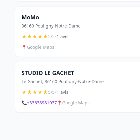
MoMo
36160 Pouligny-Notre-Dame
★
★
★
★
★
•
5/5
1 avis
📍
Google Maps
STUDIO LE GACHET
Le Gachet, 36160 Pouligny-Notre-Dame
★
★
★
★
★
•
5/5
1 avis
📞
+33638981037
📍
Google Maps