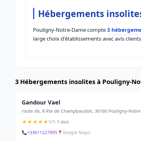
Hébergements insolite
Pouligny-Notre-Dame compte
3 hébergemen
large choix d'établissements avec avis client
3 Hébergements insolites à Pouligny-N
Gandour Vael
route de, 8 Rte de Champbaudon, 36160 Pouligny-Notr
★
★
★
★
★
•
5/5
1 avis
📞
+33611227995
📍
Google Maps