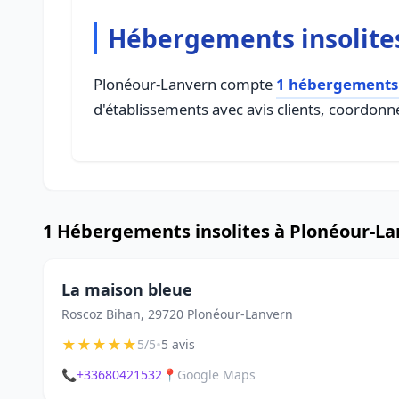
Hébergements insolite
Plonéour-Lanvern compte
1 hébergements 
d'établissements avec avis clients, coordonné
1 Hébergements insolites à Plonéour-L
La maison bleue
Roscoz Bihan, 29720 Plonéour-Lanvern
★
★
★
★
★
•
5/5
5 avis
📞
+33680421532
📍
Google Maps