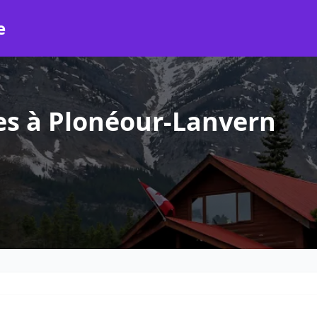
e
es à Plonéour-Lanvern