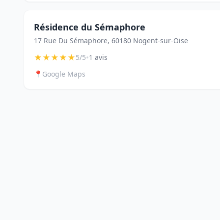
Résidence du Sémaphore
17 Rue Du Sémaphore, 60180 Nogent-sur-Oise
★
★
★
★
★
•
5/5
1 avis
📍
Google Maps