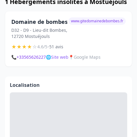
1 Hébergements insolites à Mostuéjouls
Domaine de bombes
www.gitedomainedebombes.fr
D32 - D9 - Lieu-dit Bombes,
12720 Mostuéjouls
★
★
★
★
☆
•
4.6/5
51 avis
📞
+33565626227
🌐
Site web
📍
Google Maps
Localisation