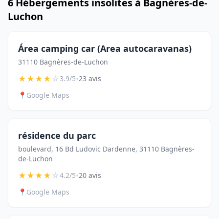
6 Hébergements insolites à Bagnères-de-
Luchon
Área camping car (Area autocaravanas)
31110 Bagnères-de-Luchon
★
★
★
★
☆
•
3.9/5
23 avis
📍
Google Maps
résidence du parc
boulevard, 16 Bd Ludovic Dardenne, 31110 Bagnères-
de-Luchon
★
★
★
★
☆
•
4.2/5
20 avis
📍
Google Maps