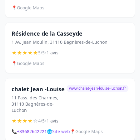
📍
Google Maps
Résidence de la Casseyde
1 Av. Jean Moulin, 31110 Bagnères-de-Luchon
★
★
★
★
★
•
5/5
1 avis
📍
Google Maps
chalet Jean -Louise
www.chalet-jean-louise-luchon.fr
11 Pass. des Charmes,
31110 Bagnères-de-
Luchon
★
★
★
★
☆
•
4/5
1 avis
📞
+33682642221
🌐
Site web
📍
Google Maps